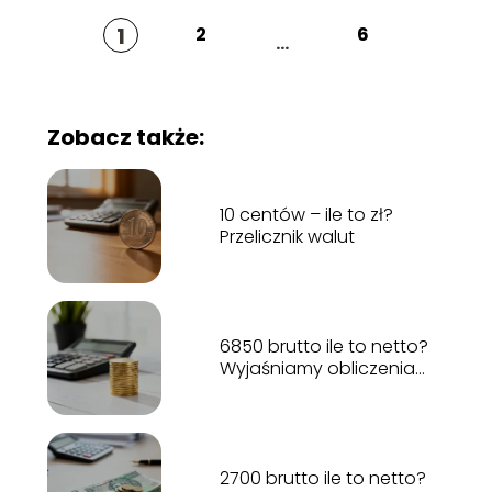
1
2
6
...
Zobacz także:
10 centów – ile to zł?
Przelicznik walut
6850 brutto ile to netto?
Wyjaśniamy obliczenia
płacowe
2700 brutto ile to netto?