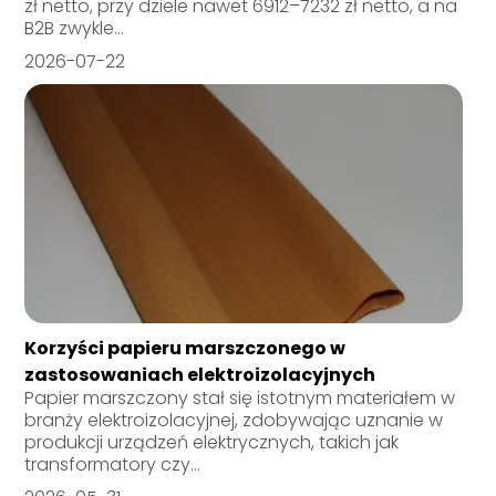
zł netto, przy dziele nawet 6912–7232 zł netto, a na
B2B zwykle...
2026-07-22
Korzyści papieru marszczonego w
zastosowaniach elektroizolacyjnych
Papier marszczony stał się istotnym materiałem w
branży elektroizolacyjnej, zdobywając uznanie w
produkcji urządzeń elektrycznych, takich jak
transformatory czy...