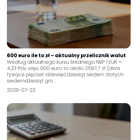
600 euro ile to zł – aktualny przelicznik walut
Według aktualnego kursu średniego NBP 1 EUR =
4,33 PLN, więc 600 euro to około 2597,7 zł (dwa
tysiące pięćset dziewięćdziesiąt siedem złotych
siedemdziesiąt gro...
2026-07-23