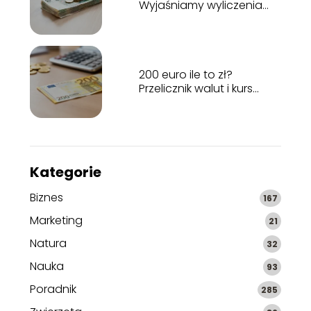
Wyjaśniamy wyliczenia
pensji
200 euro ile to zł?
Przelicznik walut i kurs
wymiany
Kategorie
Biznes
167
Marketing
21
Natura
32
Nauka
93
Poradnik
285