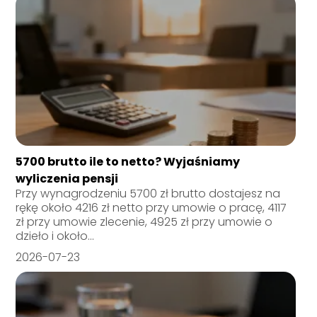
5700 brutto ile to netto? Wyjaśniamy
wyliczenia pensji
Przy wynagrodzeniu 5700 zł brutto dostajesz na
rękę około 4216 zł netto przy umowie o pracę, 4117
zł przy umowie zlecenie, 4925 zł przy umowie o
dzieło i około...
2026-07-23