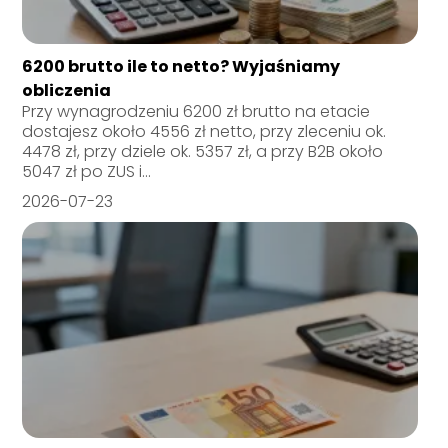
6200 brutto ile to netto? Wyjaśniamy
obliczenia
Przy wynagrodzeniu 6200 zł brutto na etacie
dostajesz około 4556 zł netto, przy zleceniu ok.
4478 zł, przy dziele ok. 5357 zł, a przy B2B około
5047 zł po ZUS i...
2026-07-23