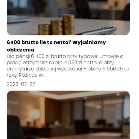
6400 brutto ile to netto? Wyjaśniamy
obliczenia
Dla pensji 6 400 zł brutto przy typowej umowie o
pracę otrzymasz około 4 693 zł netto, a przy
emeryturze zbliżonej wysokości – około 5 656 zł na
rękę. Różnice w...
2026-07-22