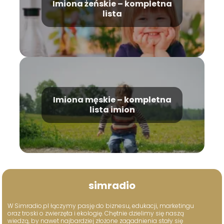
Imiona żeńskie – kompletna
lista
Imiona męskie – kompletna
lista imion
simradio
W Simradio.pl łączymy pasję do biznesu, edukacji, marketingu
oraz troski o zwierzęta i ekologię. Chętnie dzielimy się naszą
wiedzą, by nawet najbardziej złożone zagadnienia stały się