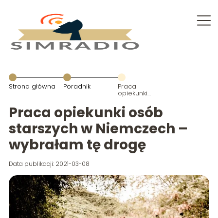
Strona główna
Poradnik
Praca
opiekunki
osób
starszych w
Praca opiekunki osób
Niemczech –
wybrałam tę
starszych w Niemczech –
drogę
wybrałam tę drogę
Data publikacji: 2021-03-08