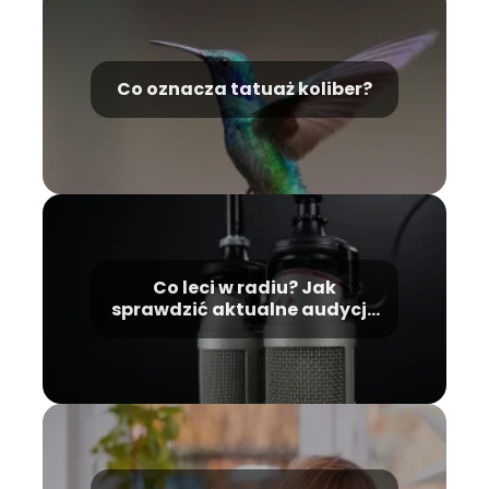
Co oznacza tatuaż koliber?
Co leci w radiu? Jak
sprawdzić aktualne audycje
i utwory?