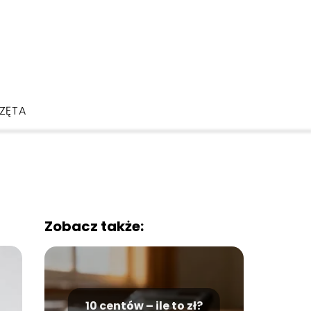
ZĘTA
Zobacz także:
10 centów – ile to zł?