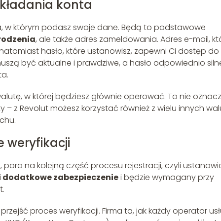
akładania konta
za, w którym podasz swoje dane. Będą to podstawowe
urodzenia
, ale także adres zameldowania. Adres e-mail, kt
, natomiast hasło, które ustanowisz, zapewni Ci dostęp do
uszą być aktualne i prawdziwe, a hasło odpowiednio siln
a.
walutę, w której będziesz głównie operować. To nie oznac
y – z Revolut możesz korzystać również z wielu innych wal
chu.
 weryfikacji
pora na kolejną część procesu rejestracji, czyli ustanowi
 dodatkowe zabezpieczenie
i będzie wymagany przy
t.
przejść proces weryfikacji. Firma ta, jak każdy operator us