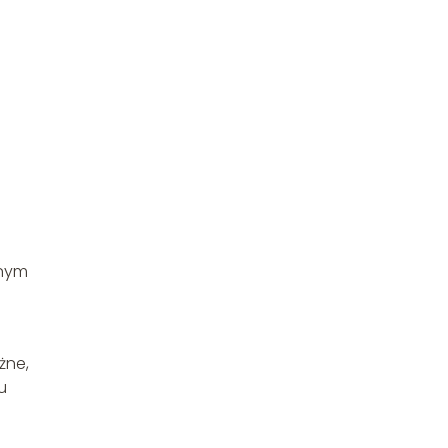
znym
żne,
u