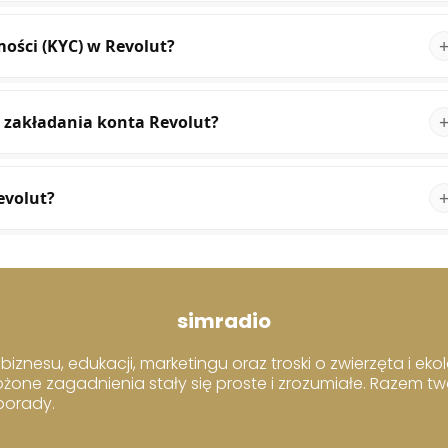
mości (KYC) w Revolut?
 zakładania konta Revolut?
evolut?
simradio
iznesu, edukacji, marketingu oraz troski o zwierzęta i ekol
ożone zagadnienia stały się proste i zrozumiałe. Razem t
 porady.