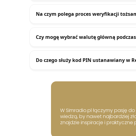
Na czym polega proces weryfikacji tożsa
Czy mogę wybrać walutę główną podczas
Do czego służy kod PIN ustanawiany w R
W Simradio.pl łączymy pasję do b
wiedzą, by nawet najbardziej zł
znajdzie inspiracje i praktyczne