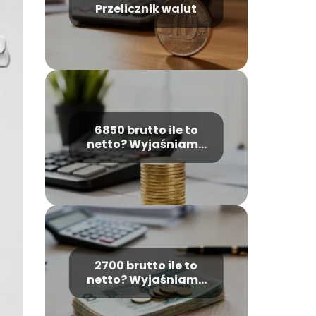
Przelicznik walut
6850 brutto ile to
netto? Wyjaśniamy
obliczenia płacowe
2700 brutto ile to
netto? Wyjaśniamy
wyliczenia pensji