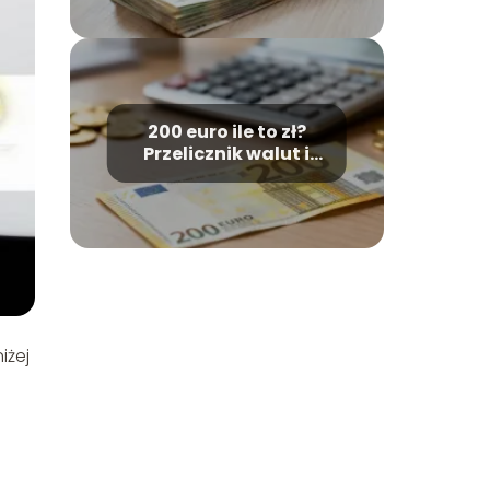
200 euro ile to zł?
Przelicznik walut i
kurs wymiany
iżej