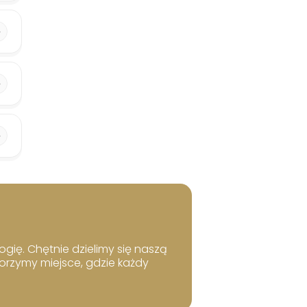
ogię. Chętnie dzielimy się naszą
worzymy miejsce, gdzie każdy