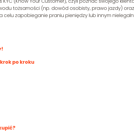
 KYC (Know Your Customer), czyli poznać swojego klient
dowodu tożsamości (np. dowód osobisty, prawo jazdy) ora
a celu zapobieganie praniu pieniędzy lub innym nielegal
y!
 krok po kroku
kupić?