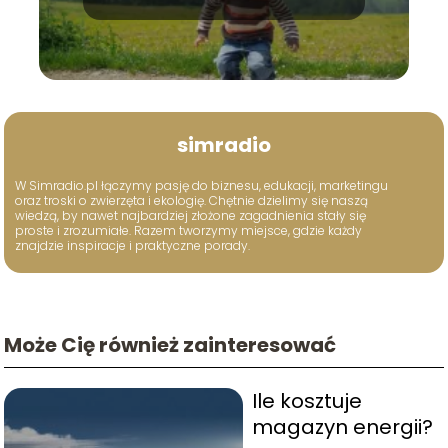
simradio
W Simradio.pl łączymy pasję do biznesu, edukacji, marketingu
oraz troski o zwierzęta i ekologię. Chętnie dzielimy się naszą
wiedzą, by nawet najbardziej złożone zagadnienia stały się
proste i zrozumiałe. Razem tworzymy miejsce, gdzie każdy
znajdzie inspiracje i praktyczne porady.
Może Cię również zainteresować
Ile kosztuje
magazyn energii?