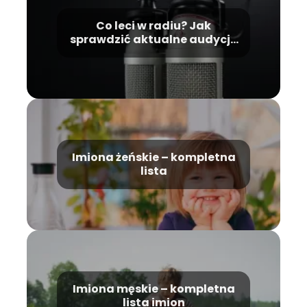
Co leci w radiu? Jak
sprawdzić aktualne audycje
i utwory?
Imiona żeńskie – kompletna
lista
Imiona męskie – kompletna
lista imion