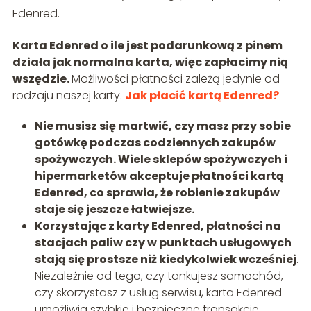
Edenred.
Karta Edenred o ile jest podarunkową z pinem
działa jak normalna karta, więc zapłacimy nią
wszędzie.
Możliwości płatności zależą jedynie od
rodzaju naszej karty.
Jak płacić kartą Edenred?
Nie musisz się martwić, czy masz przy sobie
gotówkę podczas codziennych zakupów
spożywczych. Wiele sklepów spożywczych i
hipermarketów akceptuje płatności kartą
Edenred, co sprawia, że robienie zakupów
staje się jeszcze łatwiejsze.
Korzystając z karty Edenred, płatności na
stacjach paliw czy w punktach usługowych
stają się prostsze niż kiedykolwiek wcześniej
.
Niezależnie od tego, czy tankujesz samochód,
czy skorzystasz z usług serwisu, karta Edenred
umożliwia szybkie i bezpieczne transakcje.