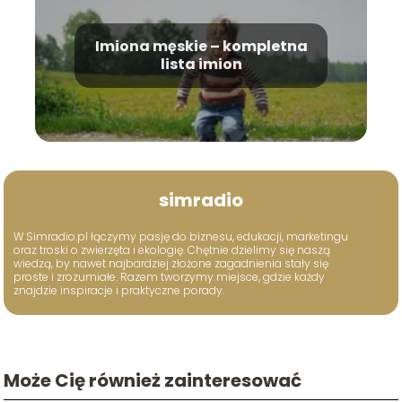
Imiona męskie – kompletna
lista imion
simradio
W Simradio.pl łączymy pasję do biznesu, edukacji, marketingu
oraz troski o zwierzęta i ekologię. Chętnie dzielimy się naszą
wiedzą, by nawet najbardziej złożone zagadnienia stały się
proste i zrozumiałe. Razem tworzymy miejsce, gdzie każdy
znajdzie inspiracje i praktyczne porady.
Może Cię również zainteresować