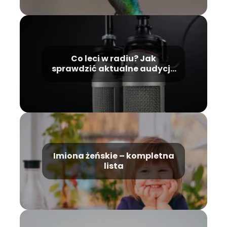
Co leci w radiu? Jak
sprawdzić aktualne audycje
i utwory?
Imiona żeńskie – kompletna
lista