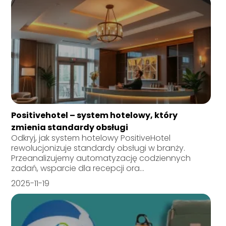
Positivehotel – system hotelowy, który
zmienia standardy obsługi
Odkryj, jak system hotelowy PositiveHotel
rewolucjonizuje standardy obsługi w branży.
Przeanalizujemy automatyzację codziennych
zadań, wsparcie dla recepcji ora...
2025-11-19