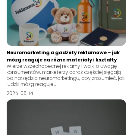
Neuromarketing a gadżety reklamowe – jak
mózg reaguje na różne materiały i kształty
W erze wszechobecnej reklamy i walki o uwagę
konsumentów, marketerzy coraz częściej sięgają
po narzędzia neuromarketingu, aby zrozumieć, jak
ludzki mózg reaguje...
2025-08-14