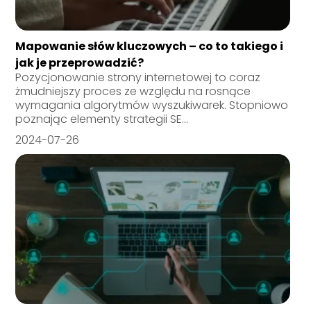
Mapowanie słów kluczowych – co to takiego i
jak je przeprowadzić?
Pozycjonowanie strony internetowej to coraz
żmudniejszy proces ze względu na rosnące
wymagania algorytmów wyszukiwarek. Stopniowo
poznając elementy strategii SE...
2024-07-26