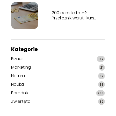
200 euro ile to zł?
Przelicznik walut i kurs
wymiany
Kategorie
Biznes
167
Marketing
21
Natura
32
Nauka
93
Poradnik
285
Zwierzęta
82