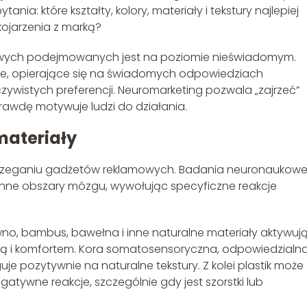
: które kształty, kolory, materiały i tekstury najlepiej
ojarzenia z marką?
powych podejmowanych jest na poziomie nieświadomym.
we, opierające się na świadomych odpowiedziach
ywistych preferencji. Neuromarketing pozwala „zajrzeć”
awdę motywuje ludzi do działania.
materiały
trzeganiu gadżetów reklamowych. Badania neuronaukow
enne obszary mózgu, wywołując specyficzne reakcje
wno, bambus, bawełna i inne naturalne materiały aktywuj
ą i komfortem. Kora somatosensoryczna, odpowiedzialn
e pozytywnie na naturalne tekstury. Z kolei plastik może
atywne reakcje, szczególnie gdy jest szorstki lub