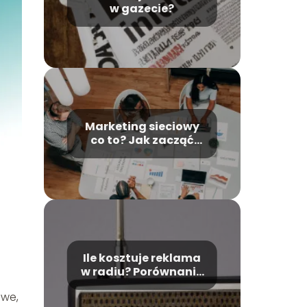
w gazecie?
Marketing sieciowy
co to? Jak zacząć
swoją przygodę z
nim?
Ile kosztuje reklama
w radiu? Porównanie
cen i efektywności
owe,