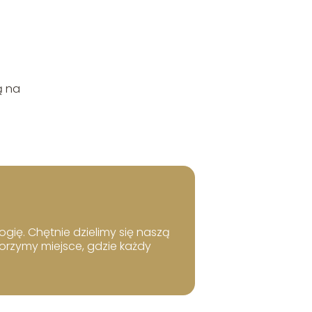
ą na
ogię. Chętnie dzielimy się naszą
worzymy miejsce, gdzie każdy