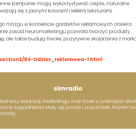
enne kampanie mogą wykorzystywać ciepłe, naturalne
zają się z jasnymi kolorami i lekkimi teksturami.
ego mózgu w kontekście gadżetów reklamowych otwiera
anie zasad neuromarketingu pozwala tworzyć produkty
ę, ale także budują trwałe, pozytywne skojarzenia z mark
section2/84-Odziez_reklamowa-1.html
simradio
iznesu, edukacji, marketingu oraz troski o zwierzęta i ekol
ożone zagadnienia stały się proste i zrozumiałe. Razem t
 porady.