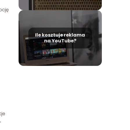
pcję
Ile kosztuje reklama
na YouTube?
cje
,