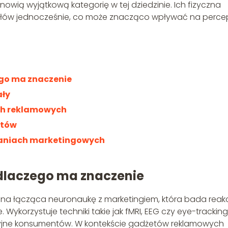
wią wyjątkową kategorię w tej dziedzinie. Ich fizyczna
słów jednocześnie, co może znacząco wpływać na perce
ego ma znaczenie
ały
ch reklamowych
etów
aniach marketingowych
 dlaczego ma znaczenie
zina łącząca neuronaukę z marketingiem, która bada reak
korzystuje techniki takie jak fMRI, EEG czy eye-tracking
yjne konsumentów. W kontekście gadżetów reklamowych