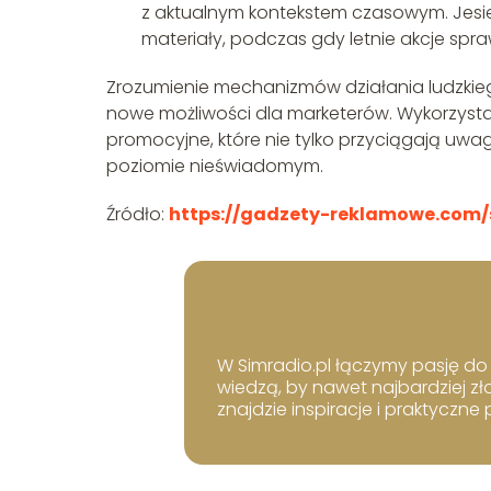
z aktualnym kontekstem czasowym. Jesi
materiały, podczas gdy letnie akcje sprawd
Zrozumienie mechanizmów działania ludzki
nowe możliwości dla marketerów. Wykorzyst
promocyjne, które nie tylko przyciągają uwag
poziomie nieświadomym.
Źródło:
https://gadzety-reklamowe.com/
W Simradio.pl łączymy pasję do b
wiedzą, by nawet najbardziej zł
znajdzie inspiracje i praktyczne