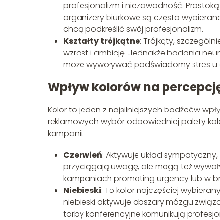
profesjonalizm i niezawodność. Prostok
organizery biurkowe są często wybierane 
chcą podkreślić swój profesjonalizm.
Kształty trójkątne
: Trójkąty, szczegól
wzrost i ambicję. Jednakże badania neu
może wywoływać podświadomy stres u 
Wpływ kolorów na percepcj
Kolor to jeden z najsilniejszych bodźców wp
reklamowych wybór odpowiedniej palety ko
kampanii.
Czerwień
: Aktywuje układ sympatyczny,
przyciągają uwagę, ale mogą też wywoływ
kampaniach promoting urgency lub w b
Niebieski
: To kolor najczęściej wybiera
niebieski aktywuje obszary mózgu związa
torby konferencyjne komunikują profesjo