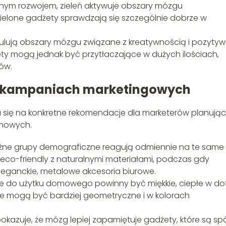
onym rozwojem, zieleń aktywuje obszary mózgu
 Zielone gadżety sprawdzają się szczególnie dobrze w
ymulują obszary mózgu związane z kreatywnością i pozyty
y mogą jednak być przytłaczające w dużych ilościach,
tów.
w kampaniach marketingowych
a się na konkretne rekomendacje dla marketerów planują
amowych.
óżne grupy demograficzne reagują odmiennie na te same
y eco-friendly z naturalnymi materiałami, podczas gdy
eganckie, metalowe akcesoria biurowe.
e do użytku domowego powinny być miękkie, ciepłe w do
we mogą być bardziej geometryczne i w kolorach
okazuje, że mózg lepiej zapamiętuje gadżety, które są sp