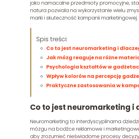
jako namacalne przedmioty promocyjne, stano
natura pozwala na wykorzystanie wielu zmy
marki i skuteczność kampanii marketingowej.
Spis treści:
Co to jest neuromarketing i dlacz
Jak mózg reaguje na różne materi
Psychologia kształtów w gadżeta
Wpływ kolorów na percepcję gadż
Praktyczne zastosowania w kamp
Co to jest neuromarketing i
Neuromarketing to interdyscyplinarna dzied
mózgu na bodźce reklamowe i marketingowe. Wy
aby zrozumieć nieświadome procesy decyz