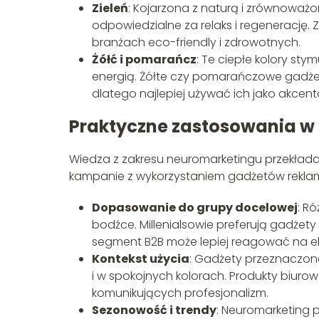
Zieleń
: Kojarzona z naturą i zrównoważ
odpowiedzialne za relaks i regenerację.
branżach eco-friendly i zdrowotnych.
Żółć i pomarańcz
: Te ciepłe kolory st
energią. Żółte czy pomarańczowe gadżet
dlatego najlepiej używać ich jako akcen
Praktyczne zastosowania 
Wiedza z zakresu neuromarketingu przekład
kampanie z wykorzystaniem gadżetów rekl
Dopasowanie do grupy docelowej
: R
bodźce. Millenialsowie preferują gadżet
segment B2B może lepiej reagować na el
Kontekst użycia
: Gadżety przeznaczon
i w spokojnych kolorach. Produkty biuro
komunikujących profesjonalizm.
Sezonowość i trendy
: Neuromarketing p