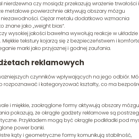
tal nierdzewna czy mosiądz przekazują wrażenie trwałości i
, że metalowe powierzchnie aktywują obszary mózgu
i niezawodności. Ciężar metalu dodatkowo wzmacnia
o znane jako „weight bias”.
ilc czy wysokiej jakości bawełna wywołują reakcje w układzie
Miękkie tekstury kojarzą się z bezpieczeństwem i komfort
nie marki jako przyjaznej i godnej zaufania.
adżetach reklamowych
ważniejszych czynników wpływających na jego odbiór. M
bko rozpoznawać i kategoryzować kształty, co ma bezpośr
owale i miękkie, zaokrąglone formy aktywują obszary mózg
nia pokazują, że okrągłe gadżety reklamowe są postrze
stetyczne. Przykładem mogą być okrągłe podkładki pod mys
glone power banki.
Ostre kąty i geometryczne formy komunikują stabilność,