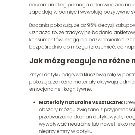
neuromarketing pomaga odpowiedzieć na pytania
zapadają w pamięć i wywołują pozytywne sk
Badania pokazują, że aż 95% decyzji zaku
Oznacza to, że tradycyjne badania ankieto
konsumentów, mogą nie odzwierciedlać rzecz
bezpośrednio do mózgu i zrozumieć, co napr
Jak mózg reaguje na różne 
Zmysł dotyku odgrywa kluczową rolę w pos
pokazują, że różne materiały aktywują odmi
emocjonalne i kognitywne.
Materiały naturalne vs sztuczne
: Dre
obszary mózgu związane z przyjemności
przetwarzanie doznań dotykowych, reaguj
wywoływać neutralne lub nawet lekko neg
nieprzyjemny w dotyku.