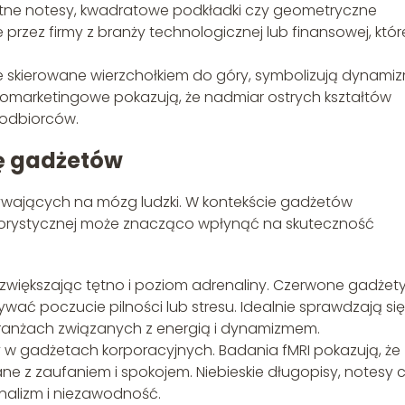
ątne notesy, kwadratowe podkładki czy geometryczne
przez firmy z branży technologicznej lub finansowej, któr
nie skierowane wierzchołkiem do góry, symbolizują dynamiz
romarketingowe pokazują, że nadmiar ostrych kształtów
odbiorców.
ę gadżetów
ływających na mózg ludzki. W kontekście gadżetów
lorystycznej może znacząco wpłynąć na skuteczność
 zwiększając tętno i poziom adrenaliny. Czerwone gadżet
ać poczucie pilności lub stresu. Idealnie sprawdzają si
ranżach związanych z energią i dynamizmem.
ny w gadżetach korporacyjnych. Badania fMRI pokazują, że
ne z zaufaniem i spokojem. Niebieskie długopisy, notesy 
nalizm i niezawodność.