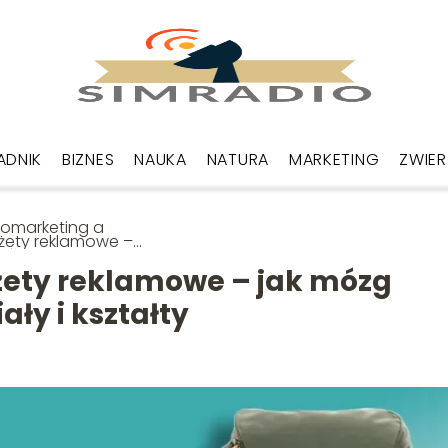
ADNIK
BIZNES
NAUKA
NATURA
MARKETING
ZWIER
omarketing a
żety reklamowe –
mózg reaguje na
e materiały i kształty
ety reklamowe – jak mózg
ły i kształty