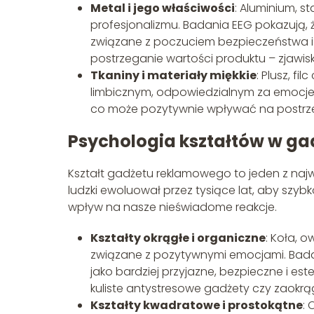
Metal i jego właściwości
: Aluminium, s
profesjonalizmu. Badania EEG pokazują
związane z poczuciem bezpieczeństwa 
postrzeganie wartości produktu – zjawisk
Tkaniny i materiały miękkie
: Plusz, f
limbicznym, odpowiedzialnym za emocje. 
co może pozytywnie wpływać na postrzega
Psychologia kształtów w g
Kształt gadżetu reklamowego to jeden z naj
ludzki ewoluował przez tysiące lat, aby szy
wpływ na nasze nieświadome reakcje.
Kształty okrągłe i organiczne
: Koła, 
związane z pozytywnymi emocjami. Bada
jako bardziej przyjazne, bezpieczne i e
kuliste antystresowe gadżety czy zaokrą
Kształty kwadratowe i prostokątne
: 