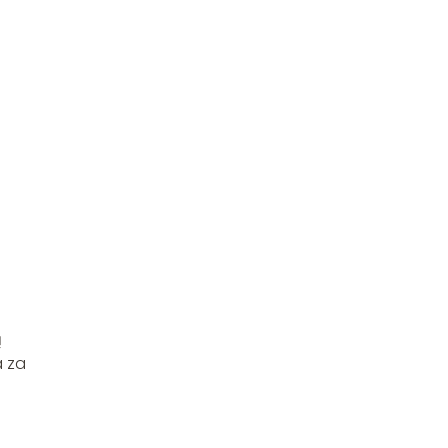
e
ą
a za