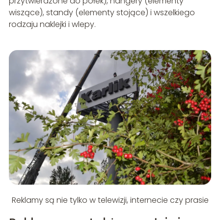
przytwierdzone do półek), hangery (elementy
wiszące), standy (elementy stojące) i wszelkiego
rodzaju naklejki i wlepy.
Reklamy są nie tylko w telewizji, internecie czy prasie