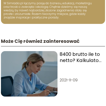
W Simradio.pl łączymy pasję do biznesu, edukacji, marketingu
oraz troski o zwierzęta i ekologię. Chętnie dzielimy się naszą
wiedzą, by nawet najbardziej złożone zagadnienia stały się
proste i zrozumiałe. Razem tworzymy miejsce, gdzie każdy
znajdzie inspiracje i praktyczne porady.
Może Cię również zainteresować
8400 brutto ile to
netto? Kalkulator
wynagrodzeń
2021-11-09