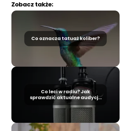
Zobacz także:
Co oznacza tatuaż koliber?
Co leci w radiu? Jak
sprawdzić aktualne audycje
i utwory?