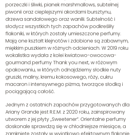
porzeczki i śliwki, pianek marshmallows, subtelnej
piwonii oraz cieplejszymi akordami bursztynu,
drzewa sandałowego oraz wanilii. Subtelność i
słodycz wszystkich tych zapachów podkreśliły
flakoniki, w których zostały umieszczone perfumy.
Mają one kształt klejnotów i zdobione są zabawnym,
miękkim puszkiem w różnych odcieniach. W 2019 roku
wokalistka wydała z kolei kwiatowo-owocowa-
gourmand perfumy Thank you next, w różowym
opakowaniu, w których odnajdziemy słodkie nuty
gruszki, maliny, kremu kokosowego, róży, cukru
macaron i intensywnego piżma, tworzące słodką i
pociągającą całość.
Jednym z ostatnich zapachów przygotowanych dla
Ariany Grande jest R.E.M. z 2020 roku, zainspirowany
utworem z jej płyty „Sweetener”. Orientalne perfumy
doskonale sprawdzą się w chłodniejsze miesiące, a
zamknięte zostały w wyjątkowo efektownym flakonie