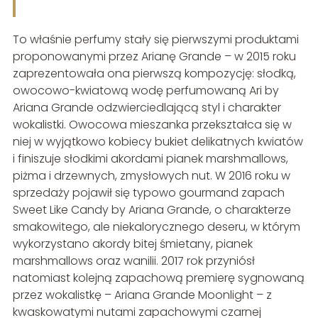
To właśnie perfumy stały się pierwszymi produktami
proponowanymi przez Arianę Grande – w 2015 roku
zaprezentowała ona pierwszą kompozycję: słodką,
owocowo-kwiatową wodę perfumowaną Ari by
Ariana Grande odzwierciedlającą styl i charakter
wokalistki. Owocowa mieszanka przekształca się w
niej w wyjątkowo kobiecy bukiet delikatnych kwiatów
i finiszuje słodkimi akordami pianek marshmallows,
piżma i drzewnych, zmysłowych nut. W 2016 roku w
sprzedaży pojawił się typowo gourmand zapach
Sweet Like Candy by Ariana Grande, o charakterze
smakowitego, ale niekalorycznego deseru, w którym
wykorzystano akordy bitej śmietany, pianek
marshmallows oraz wanilii. 2017 rok przyniósł
natomiast kolejną zapachową premierę sygnowaną
przez wokalistkę – Ariana Grande Moonlight – z
kwaskowatymi nutami zapachowymi czarnej