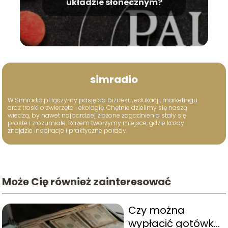
układzie słonecznym?
simradio
W Simradio.pl łączymy pasję do biznesu, edukacji, marketingu
oraz troski o zwierzęta i ekologię. Chętnie dzielimy się naszą
wiedzą, by nawet najbardziej złożone zagadnienia stały się
proste i zrozumiałe. Razem tworzymy miejsce, gdzie każdy
znajdzie inspiracje i praktyczne porady.
Może Cię również zainteresować
Czy można
wypłacić gotówkę