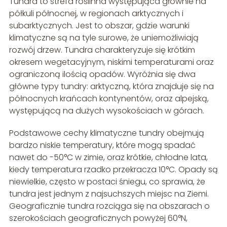
Tundra to strefa roślinna występująca głównie na
półkuli północnej, w regionach arktycznych i
subarktycznych. Jest to obszar, gdzie warunki
klimatyczne są na tyle surowe, że uniemożliwiają
rozwój drzew. Tundra charakteryzuje się krótkim
okresem wegetacyjnym, niskimi temperaturami oraz
ograniczoną ilością opadów. Wyróżnia się dwa
główne typy tundry: arktyczną, która znajduje się na
północnych krańcach kontynentów, oraz alpejską,
występującą na dużych wysokościach w górach.
Podstawowe cechy klimatyczne tundry obejmują
bardzo niskie temperatury, które mogą spadać
nawet do -50°C w zimie, oraz krótkie, chłodne lata,
kiedy temperatura rzadko przekracza 10°C. Opady są
niewielkie, często w postaci śniegu, co sprawia, że
tundra jest jednym z najsuchszych miejsc na Ziemi.
Geograficznie tundra rozciąga się na obszarach o
szerokościach geograficznych powyżej 60°N,