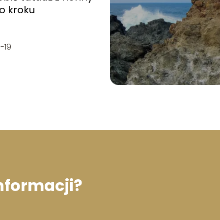
o kroku
-19
informacji?