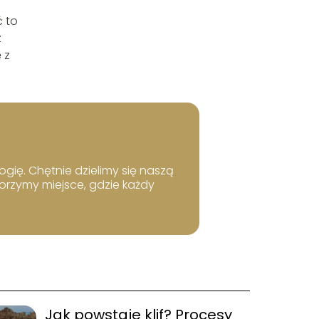
 to
z
 z
ogię. Chętnie dzielimy się naszą
worzymy miejsce, gdzie każdy
Jak powstaje klif? Procesy