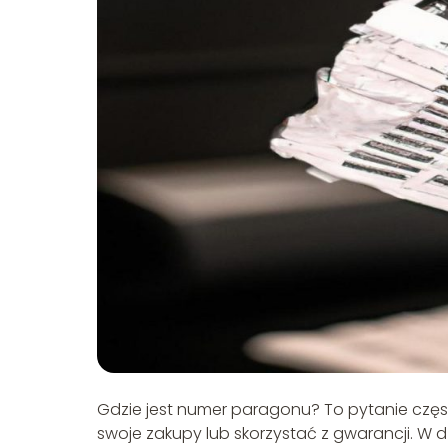
Gdzie jest numer paragonu? To pytanie częs
swoje zakupy lub skorzystać z gwarancji. W d