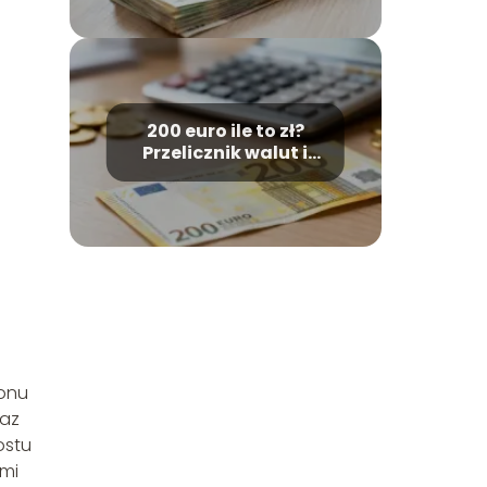
200 euro ile to zł?
Przelicznik walut i
kurs wymiany
gonu
raz
ostu
ami