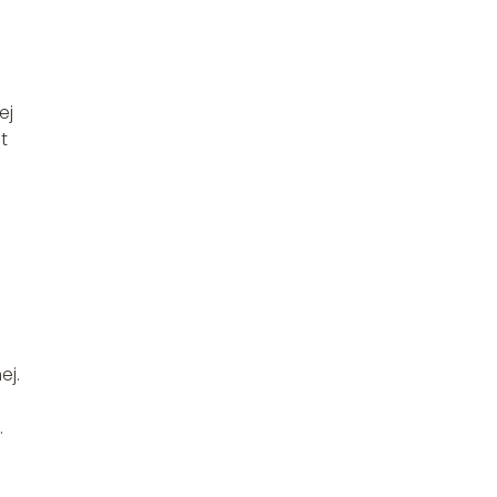
ej
t
ej.
.