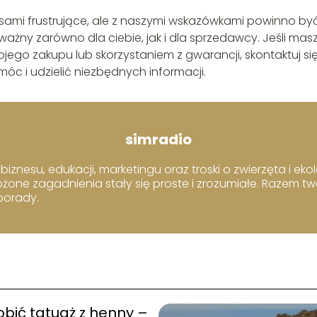
ami frustrujące, ale z naszymi wskazówkami powinno być
ważny zarówno dla ciebie, jak i dla sprzedawcy. Jeśli mas
jego zakupu lub skorzystaniem z gwarancji, skontaktuj się
óc i udzielić niezbędnych informacji.
simradio
iznesu, edukacji, marketingu oraz troski o zwierzęta i ekol
ożone zagadnienia stały się proste i zrozumiałe. Razem t
 porady.
obić tatuaż z henny –