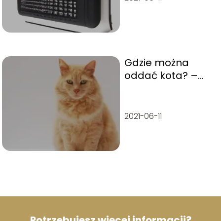
Gdzie można
oddać kota? –
Poradnik jak
zrobić to
odpowiednio
2021-06-11
Potrzebujesz więcej informacji?