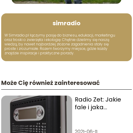
simradio
W Simradio.pl łączymy pasję do biznesu, edukacji, marketingu
oraz troski o zwierzęta i ekologię. Chętnie dzielimy się naszą
wiedzą, by nawet najbardziej złożone zagadnienia stały się
proste i zrozumiałe. Razem tworzymy miejsce, gdzie każdy
znajdzie inspiracje i praktyczne porady.
Może Cię również zainteresować
Radio Zet: Jakie
fale i jaka
częstotliwość?
2021-06-11