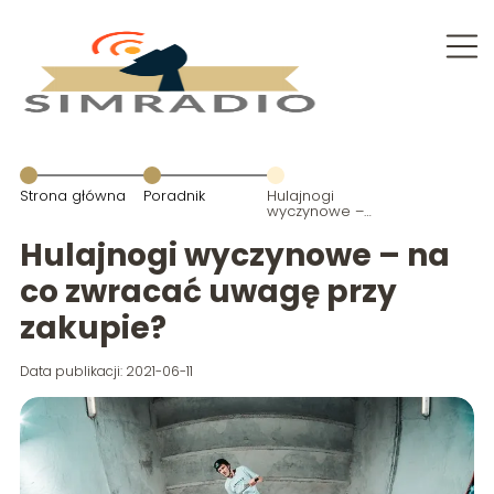
Strona główna
Poradnik
Hulajnogi
wyczynowe –
na co
zwracać
Hulajnogi wyczynowe – na
uwagę przy
zakupie?
co zwracać uwagę przy
zakupie?
Data publikacji: 2021-06-11