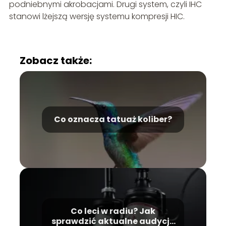
podniebnymi akrobacjami. Drugi system, czyli IHC
stanowi lżejszą wersję systemu kompresji HIC.
Zobacz także:
Co oznacza tatuaż koliber?
Co leci w radiu? Jak
sprawdzić aktualne audycje