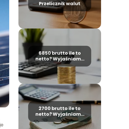
Przelicznik walut
6850 brutto ile to
netto? Wyjaśniamy
obliczenia płacowe
2700 brutto ile to
netto? Wyjaśniamy
z
wyliczenia pensji
je