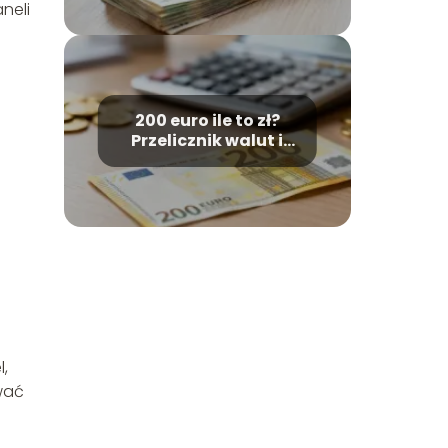
neli
200 euro ile to zł?
Przelicznik walut i
kurs wymiany
l,
wać