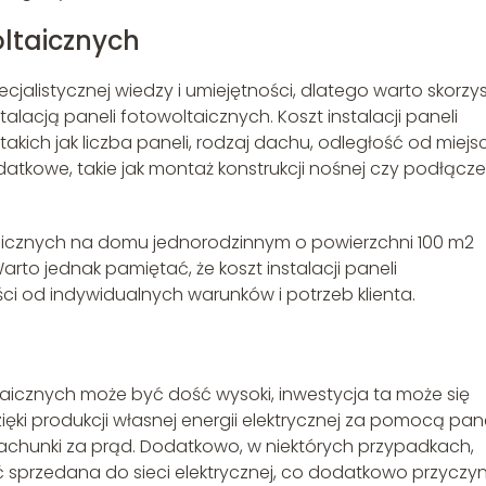
oltaicznych
alistycznej wiedzy i umiejętności, dlatego warto skorzy
stalacją paneli fotowoltaicznych. Koszt instalacji paneli
takich jak liczba paneli, rodzaj dachu, odległość od miejs
atkowe, takie jak montaż konstrukcji nośnej czy podłącze
ltaicznych na domu jednorodzinnym o powierzchni 100 m2
rto jednak pamiętać, że koszt instalacji paneli
i od indywidualnych warunków i potrzeb klienta.
ltaicznych może być dość wysoki, inwestycja ta może się
ięki produkcji własnej energii elektrycznej za pomocą pane
achunki za prąd. Dodatkowo, w niektórych przypadkach,
sprzedana do sieci elektrycznej, co dodatkowo przyczyn