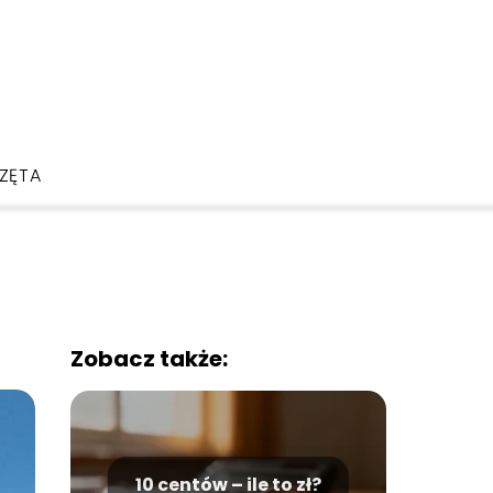
ZĘTA
Zobacz także:
10 centów – ile to zł?