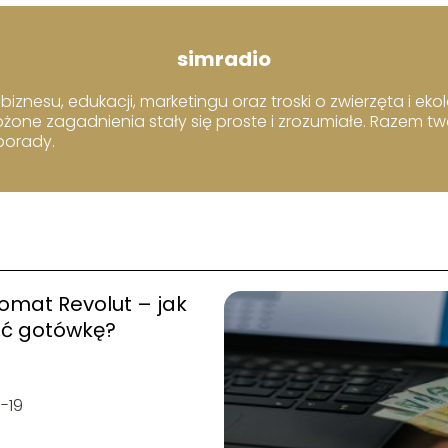
simradio
iznesu, edukacji, marketingu oraz troski o zwierzęta i ekol
ożone zagadnienia stały się proste i zrozumiałe. Razem t
 porady.
omat Revolut – jak
ić gotówkę?
-19