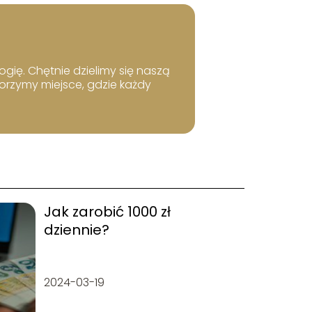
ogię. Chętnie dzielimy się naszą
worzymy miejsce, gdzie każdy
Jak zarobić 1000 zł
dziennie?
2024-03-19