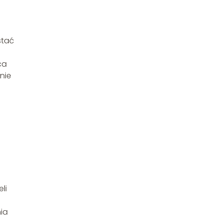
stać
ca
nie
li
ia