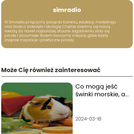
simradio
W Simradio.pl łączymy pasję do biznesu, edukacji, marketingu
oraz troski o zwierzęta i ekologię. Chętnie dzielimy się naszą
wiedzą, by nawet najbardziej złożone zagadnienia stały się
proste i zrozumiałe. Razem tworzymy miejsce, gdzie każdy
znajdzie inspiracje i praktyczne porady.
Może Cię również zainteresować
Co mogą jeść
świnki morskie, a
czego nie?
2024-03-18