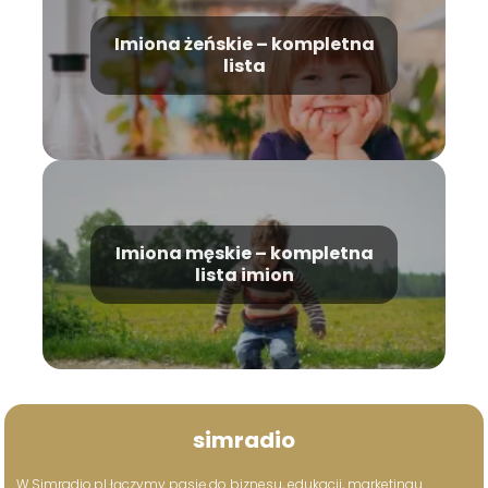
Imiona żeńskie – kompletna
lista
Imiona męskie – kompletna
lista imion
simradio
W Simradio.pl łączymy pasję do biznesu, edukacji, marketingu