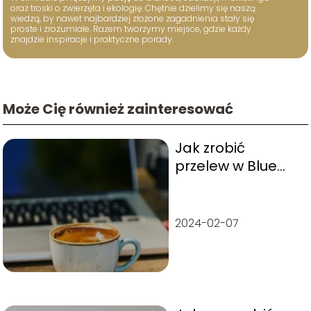
oraz troski o zwierzęta i ekologię. Chętnie dzielimy się naszą
wiedzą, by nawet najbardziej złożone zagadnienia stały się
proste i zrozumiałe. Razem tworzymy miejsce, gdzie każdy
znajdzie inspiracje i praktyczne porady.
Może Cię również zainteresować
Jak zrobić
przelew w Blue
Media? Poradnik
krok po kroku
2024-02-07