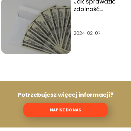
Jak sprawdzić
zdolność
kredytową?
Poradnik i
kalkulator
2024-02-07
Potrzebujesz więcej informacji?
NAPISZ DO NAS