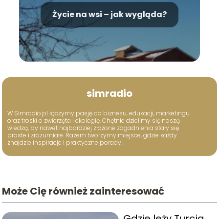
Życie na wsi – jak wygląda?
simradio
W Simradio.pl łączymy pasję do biznesu, edukacji, marketingu
oraz troski o zwierzęta i ekologię. Chętnie dzielimy się naszą
wiedzą, by nawet najbardziej złożone zagadnienia stały się
proste i zrozumiałe. Razem tworzymy miejsce, gdzie każdy
znajdzie inspiracje i praktyczne porady.
Może Cię również zainteresować
Gdzie leży Turcja