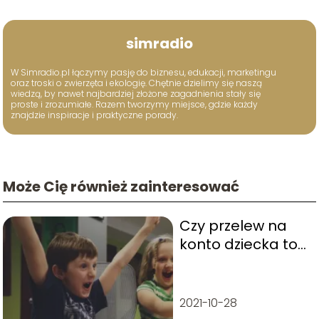
simradio
W Simradio.pl łączymy pasję do biznesu, edukacji, marketingu
oraz troski o zwierzęta i ekologię. Chętnie dzielimy się naszą
wiedzą, by nawet najbardziej złożone zagadnienia stały się
proste i zrozumiałe. Razem tworzymy miejsce, gdzie każdy
znajdzie inspiracje i praktyczne porady.
Może Cię również zainteresować
Czy przelew na
konto dziecka to
darowizna?
2021-10-28