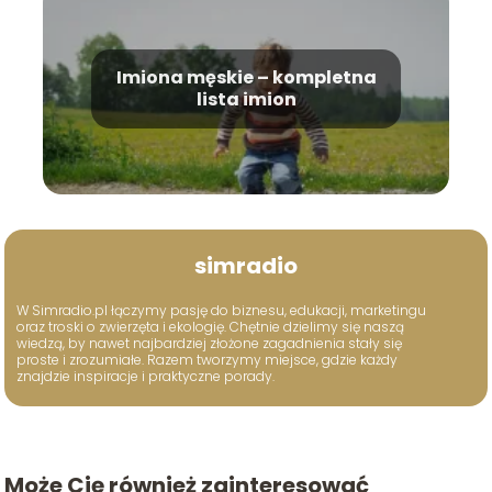
Imiona męskie – kompletna
lista imion
simradio
W Simradio.pl łączymy pasję do biznesu, edukacji, marketingu
oraz troski o zwierzęta i ekologię. Chętnie dzielimy się naszą
wiedzą, by nawet najbardziej złożone zagadnienia stały się
proste i zrozumiałe. Razem tworzymy miejsce, gdzie każdy
znajdzie inspiracje i praktyczne porady.
Może Cię również zainteresować