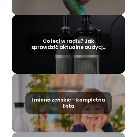
Co leci w radiu? Jak
sprawdzić aktualne audycje
i utwory?
Imiona żeńskie – kompletna
lista