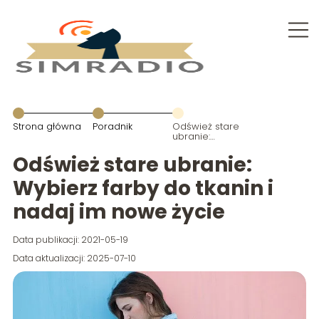
Strona główna
Poradnik
Odśwież stare
ubranie:
Wybierz farby
do tkanin i
Odśwież stare ubranie:
nadaj im
nowe życie
Wybierz farby do tkanin i
nadaj im nowe życie
Data publikacji: 2021-05-19
Data aktualizacji: 2025-07-10