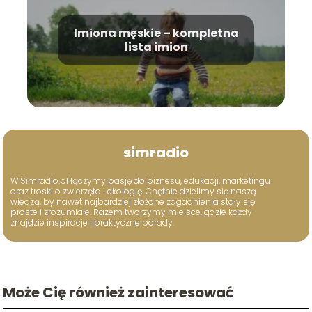
Imiona męskie – kompletna
lista imion
simradio
W Simradio.pl łączymy pasję do biznesu, edukacji, marketingu
oraz troski o zwierzęta i ekologię. Chętnie dzielimy się naszą
wiedzą, by nawet najbardziej złożone zagadnienia stały się
proste i zrozumiałe. Razem tworzymy miejsce, gdzie każdy
znajdzie inspiracje i praktyczne porady.
Może Cię również zainteresować