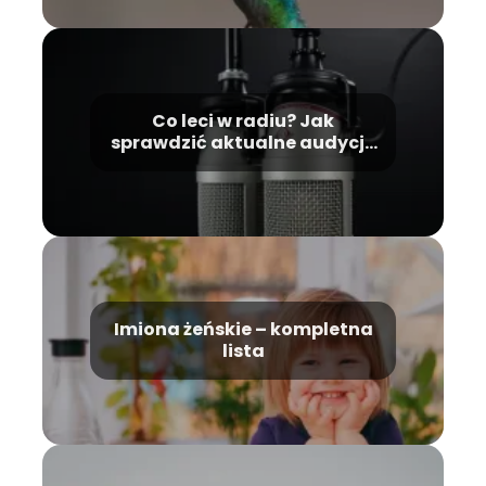
Co leci w radiu? Jak
sprawdzić aktualne audycje
i utwory?
Imiona żeńskie – kompletna
lista