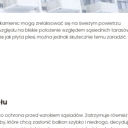
i kamienic mogą zrelaksować się na świeżym powietrzu.
zględu na bliskie położenie względem sąsiednich tarasó
kie jak płyta plexi, można jednak skutecznie temu zaradzić.
ału
tylko ochrona przed wzrokiem sąsiadów. Zatrzymuje również
by, które chcą zasłonić balkon szybko i niedrogo, decydu