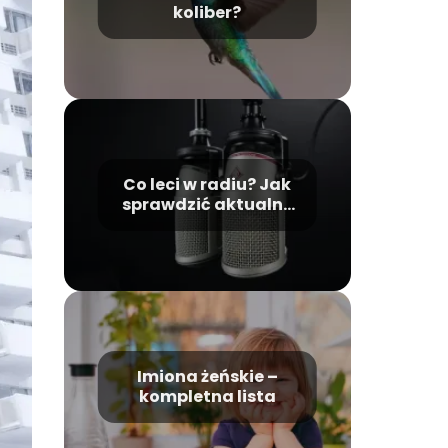
koliber?
Co leci w radiu? Jak
sprawdzić aktualne
audycje i utwory?
Imiona żeńskie –
kompletna lista