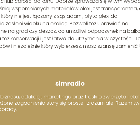
i lub całości balkonu. Dobrze sprawdza się w tym wypa
śniej wspomnianych materiałów plexi jest transparentna, 
który nie jest łączony z sąsiadami, płyta plexi da
e zasłoni widoku na okolicę. Pozwoli też uprawiać na
porne na grad czy deszcz, co umożliwi odpoczynek na balk
eż konserwacji i jest łatwa do utrzymania w czystości. J
ów i niezależnie który wybierzesz, masz szansę zamienić 
simradio
iznesu, edukacji, marketingu oraz troski o zwierzęta i ekol
ożone zagadnienia stały się proste i zrozumiałe. Razem t
 porady.