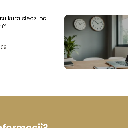
asu kura siedzi na
h?
-09
informacji?