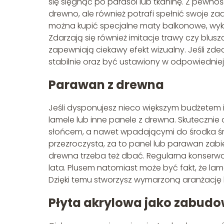
się sięgnąć po parasol lub tkaninę. Z pewnośc
drewno, ale również potrafi spełnić swoje z
można kupić specjalne maty balkonowe, wyk
Zdarzają się również imitacje trawy czy bl
zapewniają ciekawy efekt wizualny. Jeśli zde
stabilnie oraz być ustawiony w odpowiedniej 
Parawan z drewna
Jeśli dysponujesz nieco większym budżetem i
lamele lub inne panele z drewna. Skutecznie 
słońcem, a nawet wpadającymi do środka śm
przezroczysta, za to panel lub parawan zabi
drewna trzeba też dbać. Regularna konserwa
lata. Plusem natomiast może być fakt, że la
Dzięki temu stworzysz wymarzoną aranżację 
Płyta akrylowa jako zabud