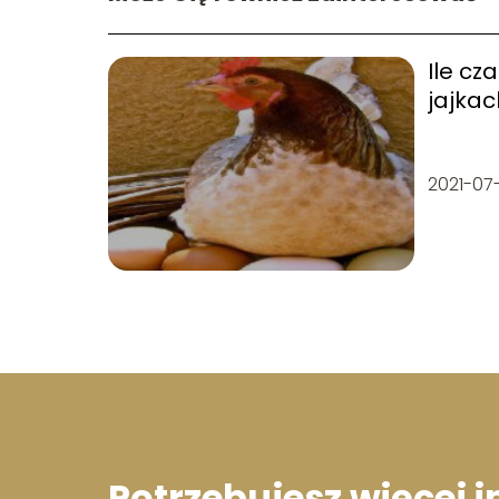
Ile cz
jajkac
2021-07
Potrzebujesz więcej 