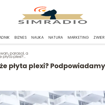
ADNIK
BIZNES
NAUKA
NATURA
MARKETING
ZWIER
wan, parasol, a
 płyta plexi?
powiadamy, czym
nić balkon.
że płyta plexi? Podpowiadamy