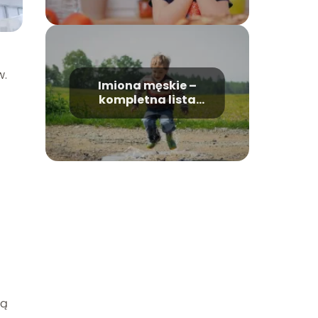
w.
Imiona męskie –
kompletna lista
imion
ją