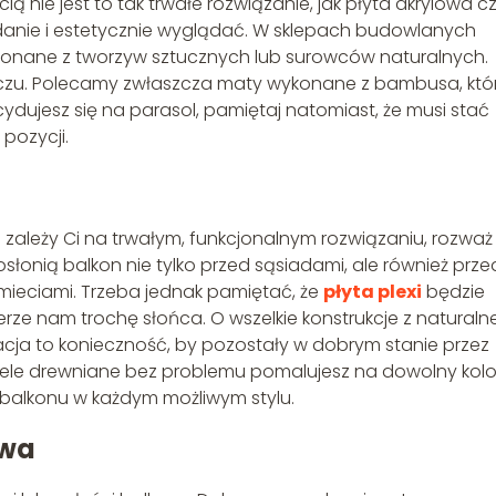
ią nie jest to tak trwałe rozwiązanie, jak płyta akrylowa c
adanie i estetycznie wyglądać. W sklepach budowlanych
onane z tworzyw sztucznych lub surowców naturalnych.
uszczu. Polecamy zwłaszcza maty wykonane z bambusa, któ
cydujesz się na parasol, pamiętaj natomiast, że musi stać
pozycji.
 zależy Ci na trwałym, funkcjonalnym rozwiązaniu, rozważ
osłonią balkon nie tylko przed sąsiadami, ale również prze
ieciami. Trzeba jednak pamiętać, że
płyta plexi
będzie
erze nam trochę słońca. O wszelkie konstrukcje z natural
cja to konieczność, by pozostały w dobrym stanie przez
mele drewniane bez problemu pomalujesz na dowolny kolo
balkonu w każdym możliwym stylu.
owa