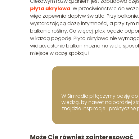
Ciekawym rozwiązaniem jest zabudowa częśc
płyta akrylowa
. W przeciwieństwie do wcze
więc zapewnia dopływ światła. Przy balkonie, 
wystarczającą dozę intymności, a przy tym ni
balkonie rośliny. Co więcej, plexi będzie od
w każdą pogodę. Płyta akrylowa nie wymaga t
widać, osłonić balkon można na wiele sposob
miejsce w oazę spokoju!
W Simradio.pl łączymy pasję do b
wiedzą, by nawet najbardziej zł
znajdzie inspiracje i praktyczne
Może Cię również zainteresować