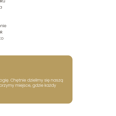
dku
a
onie
ak
to
ogię. Chętnie dzielimy się naszą
worzymy miejsce, gdzie każdy