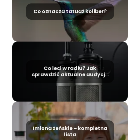
Co oznacza tatuaż koliber?
Co leci w radiu? Jak
sprawdzić aktualne audycje
i utwory?
Imiona żeńskie – kompletna
lista