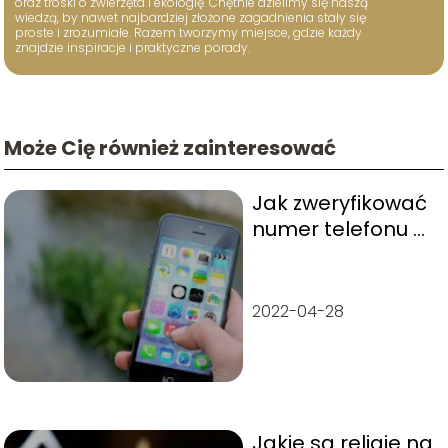
oraz troski o zwierzęta i ekologię. Chętnie dzielimy się naszą
wiedzą, by nawet najbardziej złożone zagadnienia stały się
proste i zrozumiałe. Razem tworzymy miejsce, gdzie każdy
znajdzie inspiracje i praktyczne porady.
Może Cię również zainteresować
Jak zweryfikować
numer telefonu –
sprawdź, kto do
ciebie dzwonił
2022-04-28
Jakie są religie na