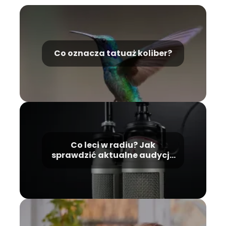
Co oznacza tatuaż koliber?
Co leci w radiu? Jak
sprawdzić aktualne audycje
i utwory?