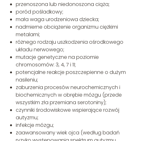
przenoszona lub niedonoszona ciąża;
poród pośladkowy;
mała waga urodzeniowa dziecka;
nadmierne obciążenie organizmu ciężkimi
metalami;
różnego rodzaju uszkodzenia ośrodkowego
układu nerwowego;
mutacje genetyczne na poziomie
chromosomów: 3, 4, 7 i 11;
potencjalne reakcje poszczepienne o dużym
nasileniu;
zaburzenia procesów neurochemicznych i
biochemicznych w obrębie mózgu (przede
wszystkim zła przemiana serotoniny);
czynniki środowiskowe wspierające rozwój
autyzmu;
infekcje mózgu;
zaawansowany wiek ojca (według badań
ryzyko występowania spektrum autyzmu