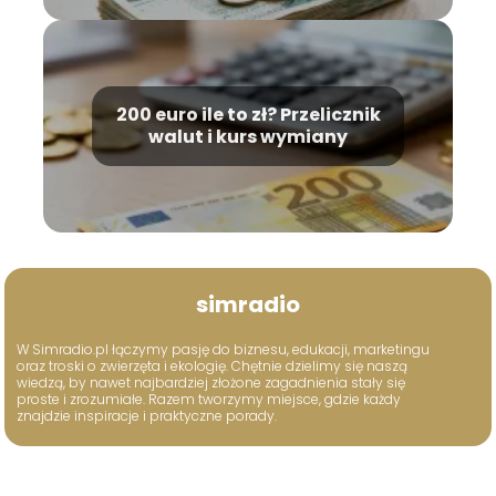
200 euro ile to zł? Przelicznik
walut i kurs wymiany
simradio
W Simradio.pl łączymy pasję do biznesu, edukacji, marketingu
oraz troski o zwierzęta i ekologię. Chętnie dzielimy się naszą
wiedzą, by nawet najbardziej złożone zagadnienia stały się
proste i zrozumiałe. Razem tworzymy miejsce, gdzie każdy
znajdzie inspiracje i praktyczne porady.