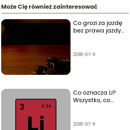
Może Cię również zainteresować
Co grozi za jazdę
bez prawa jazdy?
Konsekwencje i
kary
2018-07-11
Co oznacza Li?
Wszystko, co
musisz wiedzieć o
pierwiastku Li
2018-07-11