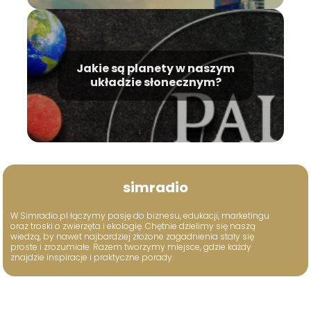
Jakie są planety w naszym
układzie słonecznym?
simradio
W Simradio.pl łączymy pasję do biznesu, edukacji, marketingu
oraz troski o zwierzęta i ekologię. Chętnie dzielimy się naszą
wiedzą, by nawet najbardziej złożone zagadnienia stały się
proste i zrozumiałe. Razem tworzymy miejsce, gdzie każdy
znajdzie inspiracje i praktyczne porady.